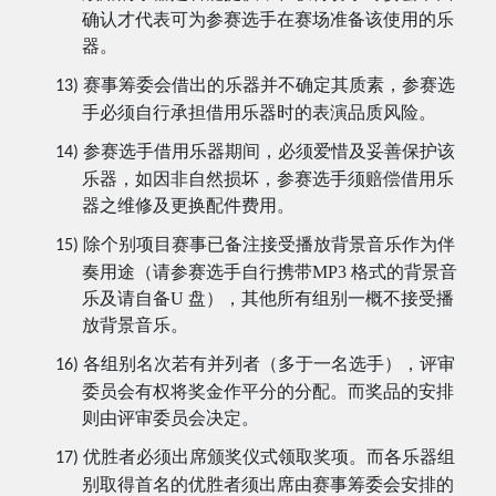
确认才代表可为参赛选手在赛场准备该使用的乐
器。
赛事
筹委会借出的乐器并不确定其质素，参赛选
13)
手必须自行承担借用乐器时的表演品质风险。
参赛选手借用乐器期间，必须爱惜及妥善保护该
14)
乐器，如因非自然损坏，参赛选手须赔偿借用乐
器之维修及更换配件费用。
除个别项目赛事已备注接受播放背景音乐作为伴
15)
奏用途（请参赛选手自行携带
MP3
格式的背景音
乐及请自备
U
盘），其他所有组别一概不接受播
放背景音乐。
各组别名次若有并列者（多于一名选手），评审
16)
委员会有权将奖金作平分的分配。而奖品的安排
则由评审委员会决定。
优胜者必须出席颁奖仪式领取奖项。而各乐器组
17)
别取得首名的优胜者须出席由赛事筹委会安排的