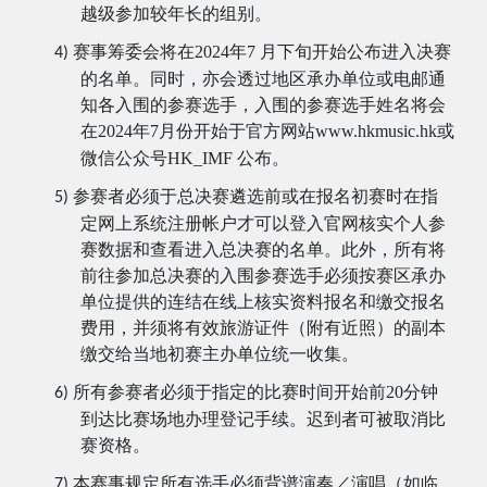
越级参加较年长的组别。
赛事筹委会将在
2024
年
7
月下旬开始公布进入决赛
4)
的名单。同时，亦会透过地区承办单位或电邮通
知各入围的参赛选手，入围的参赛选手姓名将会
在
2024
7
月份开始于官方网站
www.hkmusic.hk
或
年
微信公众号
HK_IMF
公布。
参赛者必须于总决赛遴选前或在报名初赛时在指
5)
定网上系统注册帐户才可以登入官网核实个人参
赛数据和查看进入总决赛的名单。此外，所有将
前往参加总决赛的入围参赛选手必须按赛区承办
单位提供的连结在线上核实资料报名和缴交报名
费用，并须将有效旅游证件（附有近照）的副本
缴交给当地初赛主办单位统一收集。
所有参赛者必须于指定的比赛时间开始前
20
分钟
6)
到达比赛场地办理登记手续。迟到者可被取消比
赛资格。
本赛事规定所有选手必须背谱演奏／演唱（如临
7)